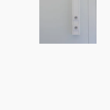
Container sécurisé de stockage 1,98 m ou 6 pieds
Bungalow sanitaire SDB 10'