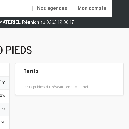
Nos agences
Mon compte
MATERIEL Réunion
au 0263 12 00 17
 PIEDS
Tarifs
 6m
*Tarifs publics du Réseau LeBonMateriel
low
nex
0kg