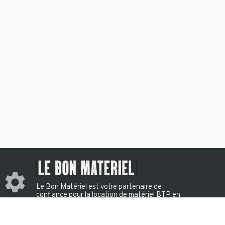
Bungalow sanitaire 05'
Bungalow sanitaire 08'
Le Bon Matériel est votre partenaire de
NIVEAU LASER
confiance pour la location de matériel BTP en
Martinique, à La Réunion et en Guyane. Une
offre complète d’engins, d’outillage et
d’équipements pour accompagner tous vos