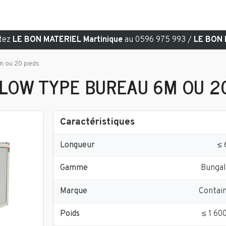
ctez
LE BON MATERIEL Martinique
au 0596 975 993 /
LE BON 
m ou 20 pieds
LOW TYPE BUREAU 6M OU 20
Caractéristiques
Longueur
≤
Gamme
Bunga
Marque
Contai
Poids
≤ 1 60