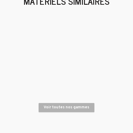
MATÉRIELS SIMILAIRES
Scie de sol essence
Tronçonneuse à matériaux thermique essence 350 mm
Voir toutes nos gammes
Carotteuse portative électrique - foreuse à main