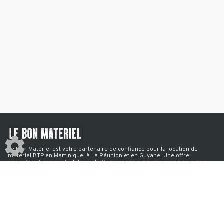
Carotteuse fixe électrique - foreuse avec bâti
Découpeuse Thermique Husqvarna
COUPE CARREAU
PONCEUSE GIRAFE
Le Bon Matériel est votre partenaire de confiance pour la location de
matériel BTP en Martinique, à La Réunion et en Guyane. Une offre
complète d’engins, d’outillage et d’équipements pour accompagner tous
vos chantiers. Agence de Ducos, Martinique : +596 596 97 59 93 Agence
du Port, La Réunion : +262 263 12 00 17 Agence de Matoury, Guyane : +594
594 99 00 05
Accès rapide
Retrouvez-nous sur
les réseaux sociaux
LEBONMATERIEL
NOS AGENCES
NOS PRODUITS