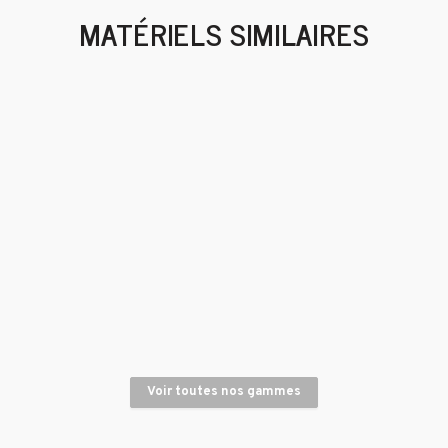
MATÉRIELS SIMILAIRES
Nettoyeur Haute Pression thermique essence 240 bars
Monobrosse électrique nettoyage sol
Voir toutes nos gammes
Aspirateur électrique eau et poussière