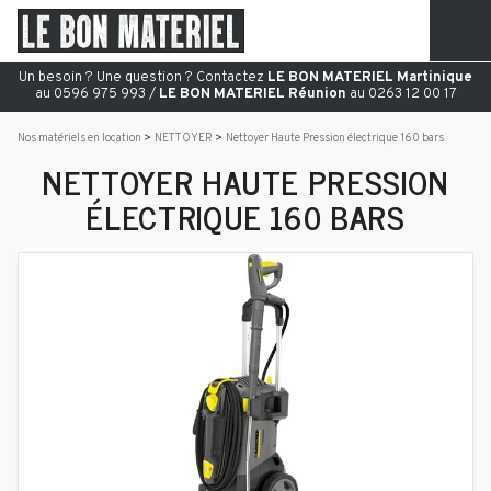
Un besoin ? Une question ? Contactez
LE BON MATERIEL Martinique
au 0596 975 993 /
LE BON MATERIEL Réunion
au 0263 12 00 17
Nos matériels en location
NETTOYER
Nettoyer Haute Pression électrique 160 bars
NETTOYER HAUTE PRESSION
ÉLECTRIQUE 160 BARS