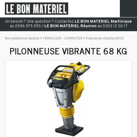
Un besoin ? Une question ? Contactez
LE BON MATERIEL Martinique
au 0596 975 993 /
LE BON MATERIEL Réunion
au 0263 12 00 17
Nos matériels en location
TERRASSER - COMPACTER
Pilonneuse vibrante 68 KG
PILONNEUSE VIBRANTE 68 KG