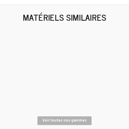
MATÉRIELS SIMILAIRES
Mini-pelle 1.7 T
Rouleau Tandem compacteur 65 cm - 760KG
Voir toutes nos gammes
Rouleau tandem Compacteur 1,20 m - 2,7 T