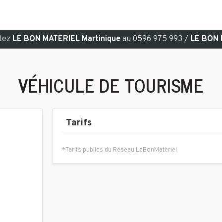
ctez
LE BON MATERIEL Martinique
au 0596 975 993 /
LE BON 
e
VÉHICULE DE TOURISME
Tarifs
*Tarifs publics du Réseau LeBonMateriel