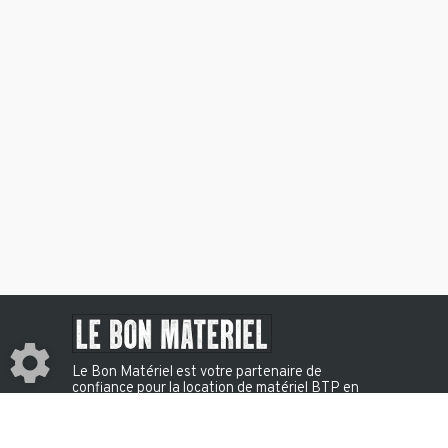
Lève-plaques
CADDY WOLKSVAGEN
Le Bon Matériel est votre partenaire de
FOURCHES
confiance pour la location de matériel BTP en
Martinique, à La Réunion et en Guyane. Une
offre complète d’engins, d’outillage et
d’équipements pour accompagner tous vos