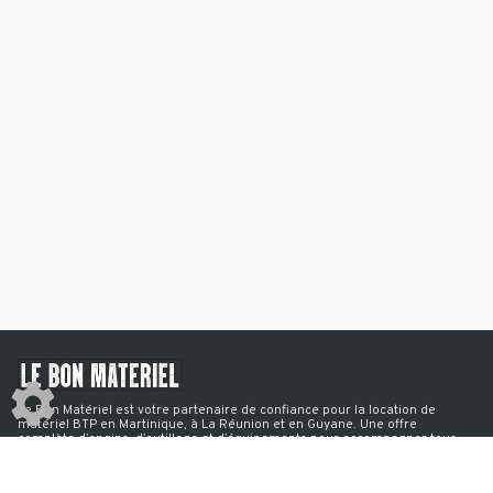
Pilonneuse vibrante 68 KG
Pilonneuse vibrante 68 KG
Mini pelle 1 T
Le Bon Matériel est votre partenaire de confiance pour la location de
matériel BTP en Martinique, à La Réunion et en Guyane. Une offre
Mini pelle 2.7 T
complète d’engins, d’outillage et d’équipements pour accompagner tous
vos chantiers. Agence de Ducos, Martinique : +596 596 97 59 93 Agence
du Port, La Réunion : +262 263 12 00 17 Agence de Matoury, Guyane : +594
594 99 00 05