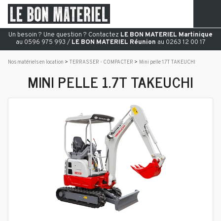
Un besoin ? Une question ? Contactez
LE BON MATERIEL Martinique
au 0596 975 993 /
LE BON MATERIEL Réunion
au 0263 12 00 17
Nos matériels en location
TERRASSER - COMPACTER
Mini pelle 1.7T TAKEUCHI
MINI PELLE 1.7T TAKEUCHI