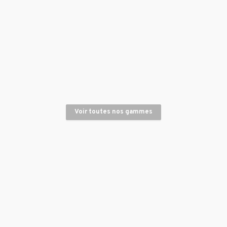
Mini-pelle 1.7 T
Rouleau Tandem compacteur 65 cm - 760KG
Voir toutes nos gammes
Rouleau tandem Compacteur 1,20 m - 2,7 T
Rouleau tandem compacteur 1,38 m - 4,5 T
Plaque vibrante 400KG