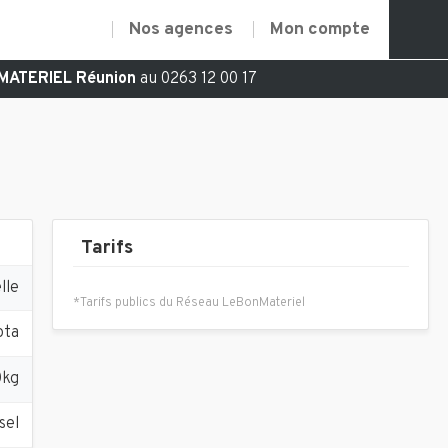
Nos agences
Mon compte
MATERIEL Réunion
au 0263 12 00 17
Tarifs
lle
*Tarifs publics du Réseau LeBonMateriel
ota
0kg
sel