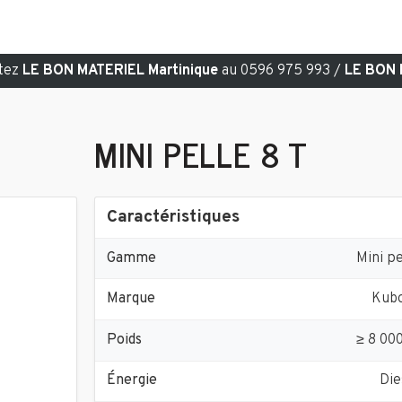
ctez
LE BON MATERIEL Martinique
au 0596 975 993 /
LE BON 
MINI PELLE 8 T
Caractéristiques
Gamme
Mini pe
Marque
Kub
Poids
≥ 8 00
Énergie
Die